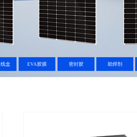
接线盒
EVA胶膜
密封胶
助焊剂