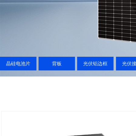
晶硅电池片
背板
光伏铝边框
光伏