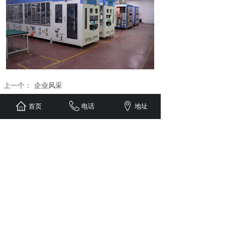
上一个：
企业风采
下一个：
企业风采
首页
电话
地址
地址：安徽省阜阳市阜合产业园区天柱山路18号
电话：0558-3113111
传真：0558-3113111
邮箱：884065065@qq.com
网址：www.guochengsolar.com
Copyright © 2024 国成能源建设集团股份有限公司 版权所
有.
网站备案号：
皖ICP备2024044653号-1
网站建设：智
盛源