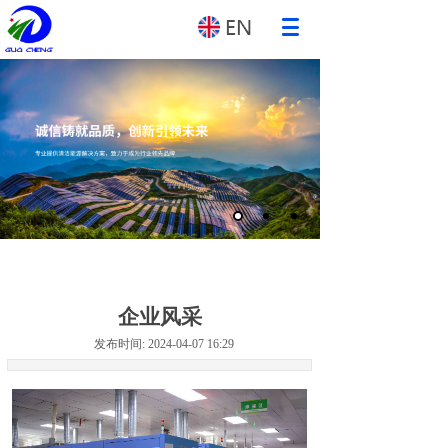
企业风采
发布时间: 2024-04-07 16:29
GUOCHENG ENERGY CONSTRUCTION GROUP CO., LTD